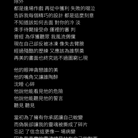
除外
都是逢場作戲 再從中獲利 失敗的啜泣
告訴我每個精巧的設計 都是這麼刻意
不知道該如何去面 對你的冷 淡
束手待斃接受命 運裡的審 判
曾經 為俘獲聽眾 我風流倜儻
現在自己卻反被冰凍 像失去臂膀
經過殘酷的歷練 又應該為誰祭奠
再美的畫面也終究逃不過圖窮匕現
他的眼神貪戀誰的美
他的嘴角又讓誰陶醉
沈睡 心碎
他說他能看見他的危險
他說他能聽見他的誓言
聽見 聽見
當初為了擁有你承諾讓自己蛻變
而偽裝卻讓我的靈魂被撕成了碎片
忘記 了信念這更像一 場病變