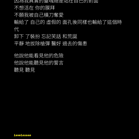
因為我真實的靈魂總是站在自己的對面
不想活在 你的膜拜
不願我被自己橫刀奪愛
輸給了 自己的 虛假的 面孔後同樣也輸給了這個時
代
卸下 了裝扮 忘記笑話 和荒誕
平靜 地拔除槍彈 醫好 過去的傷患
他說他能看見他的危險
他說他能聽見他的誓言
聽見 聽見
LoveLesson