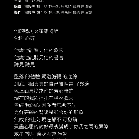
主唱
| 胡可屹 楊添
編曲
| 楊媛惠 胡可屹 林天妮 陳嘉穎 蔡樂 盧洛錇
製作
| 楊媛惠 胡可屹 林天妮 陳嘉穎 蔡樂 盧洛錇
他的嘴角又讓誰陶醉
沈睡 心碎
他說他能看見他的危險
他說他能聽見他的誓言
聽見 聽見
墜落 的體驗 觸碰脆弱 的底線
到底那個真實的自己被揮霍 了幾遍
戴上面具換來你的芳心暗許
現在的我卻掙扎在槍林彈雨
曾經 我的心 因你而無處停放
光鮮亮麗的背後是迎合你的形象
無故 的社交 現在都不 可撤銷
費盡心思的討好最後變成了你我之間的屏障
眾星 捧月 讓我流連 忘返