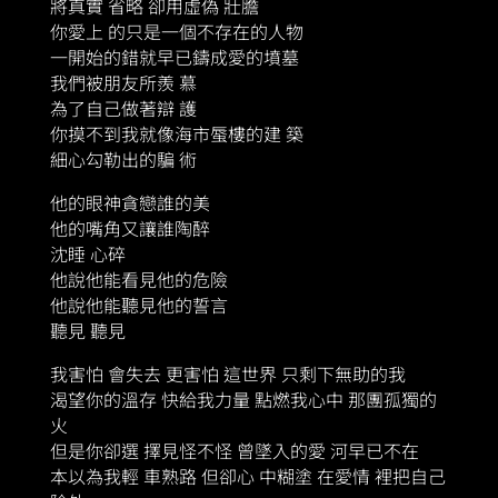
將真實 省略 卻用虛偽 壯膽
你愛上 的只是一個不存在的人物
一開始的錯就早已鑄成愛的墳墓
我們被朋友所羨 慕
為了自己做著辯 護
你摸不到我就像海市蜃樓的建 築
細心勾勒出的騙 術
他的眼神貪戀誰的美
他的嘴角又讓誰陶醉
沈睡 心碎
他說他能看見他的危險
他說他能聽見他的誓言
聽見 聽見
我害怕 會失去 更害怕 這世界 只剩下無助的我
渴望你的溫存 快給我力量 點燃我心中 那團孤獨的
火
但是你卻選 擇見怪不怪 曾墜入的愛 河早已不在
本以為我輕 車熟路 但卻心 中糊塗 在愛情 裡把自己