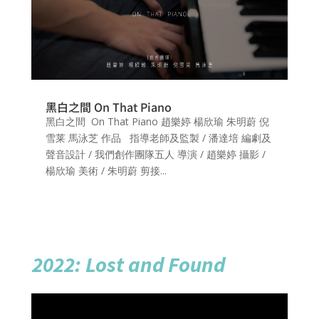
黑白之間 On That Piano
黑白之間 On That Piano 趙樂婷 楊欣瑜 朱明蔚 倪
雪莱 馬泳芝 作品 指導老師及監製 / 潘達培 編劇及
聲音設計 / 我們創作團隊五人 導演 / 趙樂婷 攝影 /
楊欣瑜 美術 / 朱明蔚 剪接...
2022: Lost and Found