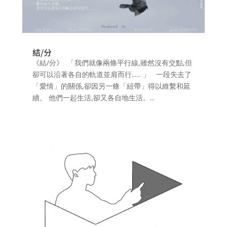
結/分
《結/分》 「我們就像兩條平行線,雖然沒有交點,但
卻可以沿著各自的軌道並肩而行...... 」 一段失去了
「愛情」的關係,卻因另一條「紐帶」得以維繫和延
續。 他們一起生活,卻又各自地生活。...