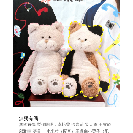
無獨有偶
無獨有偶 製作團隊：李怡霖 徐嘉蔚 吳天添 王睿儀
邱雅晴 演員： 小米粒（配音）王睿儀小栗子（配