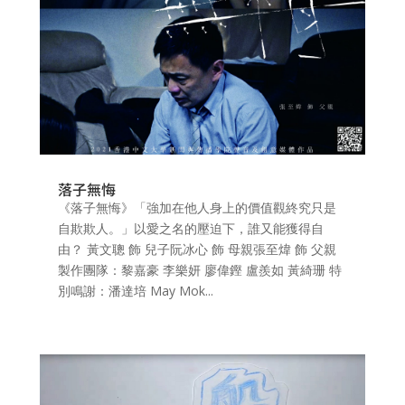
落子無悔
《落子無悔》「強加在他人身上的價值觀終究只是
自欺欺人。」以愛之名的壓迫下，誰又能獲得自
由？ 黃文聰 飾 兒子阮冰心 飾 母親張至煒 飾 父親
製作團隊：黎嘉豪 李樂妍 廖偉鏗 盧羨如 黃綺珊 特
別鳴謝：潘達培 May Mok...