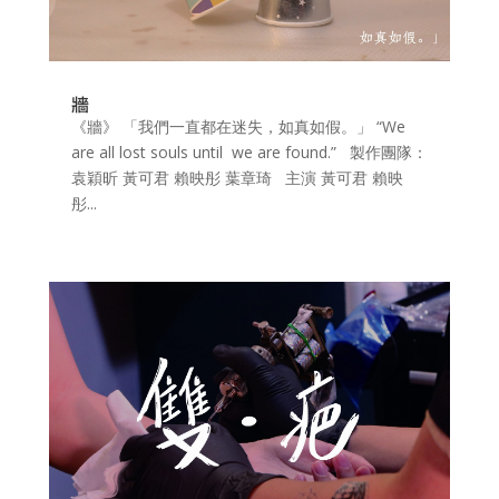
牆
《牆》 「我們一直都在迷失，如真如假。」 “We
are all lost souls until we are found.” 製作團隊：
袁穎昕 黃可君 賴映彤 葉章琦 主演 黃可君 賴映
彤...