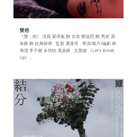
雙疤
《雙．疤》 演員 梁淨嵐 飾 女友 鄭溢熙 飾 男友 馮
洛鋒 飾 紋身師傅 監製 潘達培 導演/製片/編劇 林
海濤 李子翹 余筠怡 馮洛鋒 主題曲 《Let’s Break
Up》...