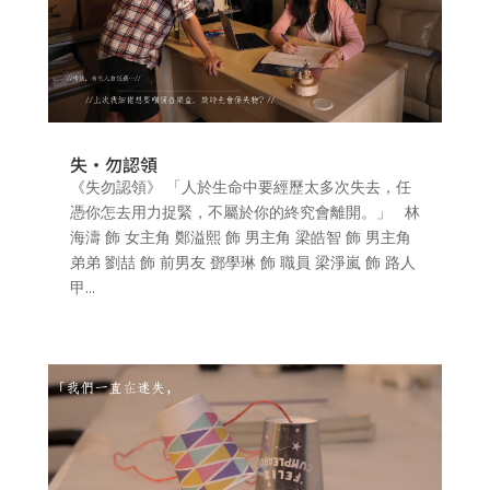
失·勿認領
《失勿認領》 「人於生命中要經歷太多次失去，任
憑你怎去用力捉緊，不屬於你的終究會離開。」 林
海濤 飾 女主角 鄭溢熙 飾 男主角 梁皓智 飾 男主角
弟弟 劉喆 飾 前男友 鄧學琳 飾 職員 梁淨嵐 飾 路人
甲...