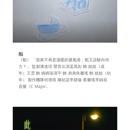
船
《船》 「當家不再是溫暖的避風港，船又該駛向何
方？」 監製潘達培 聲音出演孟禹彤 飾 姐姐（成
年）王雲 飾 媽媽張清宇 飾 弟弟朱馨瑤 飾 姐姐（幼
年） 製作團隊何淅雨 陳祉諾李婧璇 蔡馨瑤李錦辰
音樂《C Major...