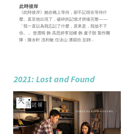
此時彼岸
《此時彼岸》她在橋上等待，卻不記得在等待什
麼。直至他出現了，破碎的記憶才拼揍完整——
「我一直以為我忘記了什麼，原來是，我放不下
你。」 曾澧晴 飾 高思婷李冠權 飾 盧子朗 製作團
隊：陳永軒 冼利敏 任泳山 潘穎欣 彭靜...
2021: Lost and Found