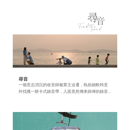
尋音
一個意志消沉的收音師被業主迫遷，執拾細軟時意
外找獲一餅卡式錄音帶，入面竟然傳來師傅的錄音…