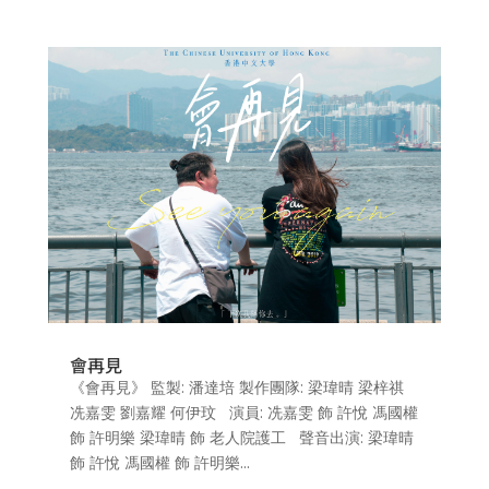
會再見
《會再見》 監製: 潘達培 製作團隊: 梁瑋晴 梁梓祺
冼嘉雯 劉嘉耀 何伊玟 演員: 冼嘉雯 飾 許悅 馮國權
飾 許明樂 梁瑋晴 飾 老人院護工 聲音出演: 梁瑋晴
飾 許悅 馮國權 飾 許明樂...