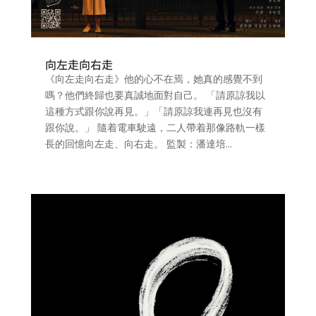
向左走向右走
《向左走向右走》他的心不在焉，她真的感覺不到
嗎？他們終歸也要真誠地面對自己。 「請原諒我以
這種方式跟你說再見。」「請原諒我連再見也沒有
跟你說。」 隨着電車駛遠，二人帶着那像路軌一樣
長的回憶向左走、向右走。 監製：潘達培...