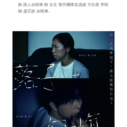
飾 路人余曉琳 飾 女生 製作團隊袁源縵 方欣善 李曉
暔 盛芷妍 余曉琳...