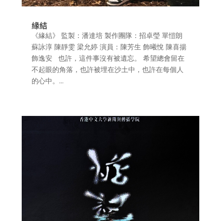
緣結
《緣結》 監製：潘達培 製作團隊：招卓瑩 單愷朗
蘇詠淳 陳靜雯 梁允婷 演員：陳芳生 飾曦悅 陳喜揚
飾逸安 也許，這件事沒有被遺忘。 希望總會留在
不起眼的角落，也許被埋在沙土中，也許在每個人
的心中。...