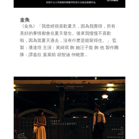
金魚
《金魚》「我曾經很喜歡夏天，因為我覺得，所有
美好的事情都會在夏天發生。後來我慢慢不喜歡
啦，因為當夏天過去，沒有什麽是能留得住。」 監
製：潘達培 主演：黃綺琪 飾 她汪子龍 飾 他 製作團
隊：譚嘉欣 葉展助 胡智涵 仲晓蕾...