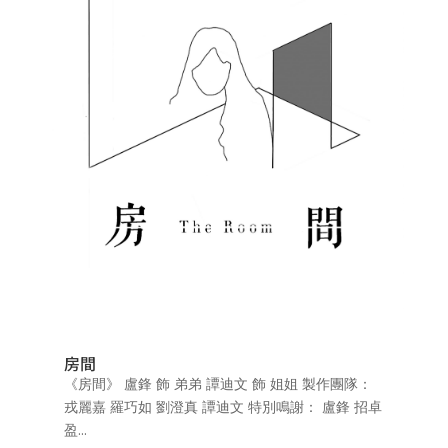
房間
《房間》 盧鋒 飾 弟弟 譚迪文 飾 姐姐 製作團隊：
戎麗嘉 羅巧如 劉澄真 譚迪文 特別鳴謝： 盧鋒 招卓
盈...