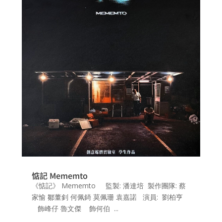
惦記 Mememto
《惦記》 Mememto 監製: 潘達培 製作團隊: 蔡
家愉 鄒董釗 何佩錡 莫佩珊 袁嘉諾 演員: 劉柏亨
飾峰仔 魯文傑 飾何伯 ...