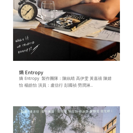
熵 Entropy
熵 Entropy 製作團隊：陳紈晴 高伊雯 黃嘉禧 陳婧
怡 楊皓怡 演員：盧信行 彭國禎 勞潤淋...