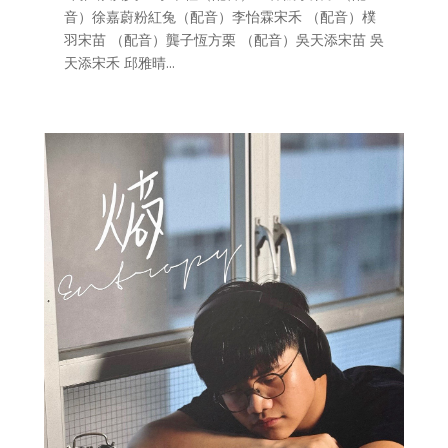
音）徐嘉蔚粉紅兔（配音）李怡霖宋禾 （配音）樸
羽宋苗 （配音）龔子恆方栗 （配音）吳天添宋苗 吳
天添宋禾 邱雅晴...