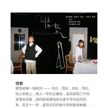
情繫
愛情就像一場拔河 —— 你拉，我扯；你扯，我拉。
情人節晚上，兩人一早約定慶祝，嘉琪卻因工作而
遲遲未回家，讓梓駿孤獨地留在家中等待嘉琪回
來。直至十一時，嘉琪才回到家中與梓駿食晚餐。...