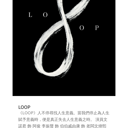
LOOP
《LOOP》人不停尋找人生意義。當我們停止為人生
賦予意義時，便是真正失去人生意義之時。 演員文
諾君 飾 阿俊 李振聲 飾 伯伯戚由康 飾 老闆文煒熙