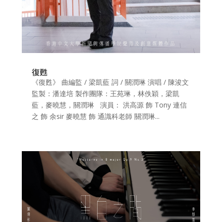
復甦
《復甦》 曲編監 / 梁凱藍 詞 / 關潤琳 演唱 / 陳浚文
監製：潘達培 製作團隊：王苑琳，林佚穎，梁凱
藍，麥曉慧，關潤琳 演員： 洪高源 飾 Tony 連信
之 飾 余sir 麥曉慧 飾 通識科老師 關潤琳...