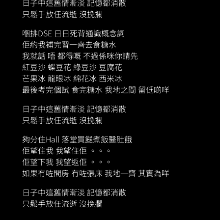
日子中這舊情漸淡 記憶都消散
只鬆手放任流逝 沒挽攔
嗰排DSE 日日死背通識概念詞
佢約我補完習一齊去食糖水
我就話 唔 都得嘅 不過係咪你請先
紅豆沙 蝶豆花 綠豆沙 豆腐花
芒果冰 龍眼冰 綿花冰 西米冰
最後考完個試 食完糖水 我地之間 留低啲咩
日子中這舊情漸淡 記憶都消散
只鬆手放任流逝 沒挽攔
夠分住Hall 落堂買餸煮飯醫肚餓
佢望住我 我望住佢 。。。
佢望下我 我望返佢 。。。
如果冇咗間房 冇咗張床 我地一齊 其實為咩
日子中這舊情漸淡 記憶都消散
只鬆手放任流逝 沒挽攔