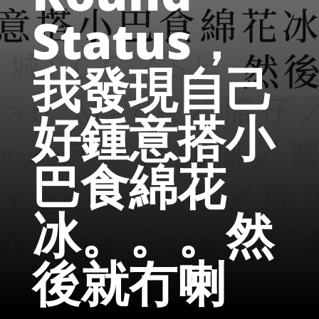
Status，
我發現自己
好鍾意搭小
巴食綿花
冰。。。然
後就冇喇