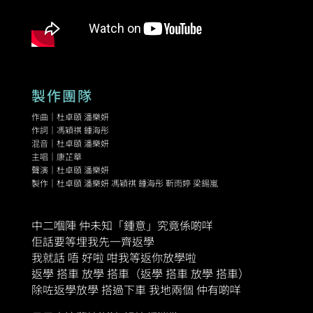
製作團隊
作曲｜杜卓頤 潘樂妍
作詞｜馮穎祺 鍾海彤
混音｜杜卓頤 潘樂妍
主唱｜康芷華
聲演｜杜卓頤 潘樂妍
製作｜杜卓頤 潘樂妍 馮穎祺 鍾海彤 靳雨婷 梁錫嵐
中二嗰陣 仲未知「鍾意」究竟係啲咩
佢話要等埋我先一齊返學
我就話 唔 好啦 咁我等返你放學啦
返學 搭車 放學 搭車（返學 搭車 放學 搭車）
除咗返學放學 搭過下車 我地兩個 仲有啲咩