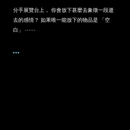
分手展覽台上， 你會放下甚麼去象徵一段逝
去的感情？ 如果唯一能放下的物品是 「空
白」 ⋯⋯