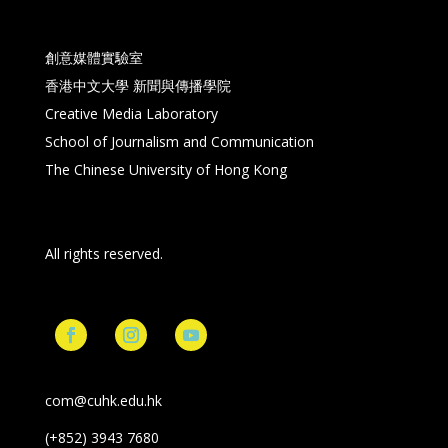
創意媒體實驗室
香港中文大學 新聞與傳播學院
Creative Media Laboratory
School of Journalism and Communication
The Chinese University of Hong Kong
All rights reserved.
com@cuhk.edu.hk
(+852) 3943 7680