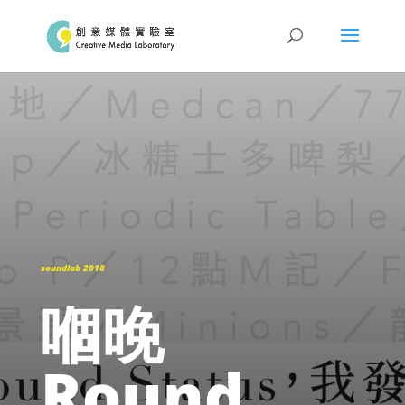
soundlab 2018
嗰晚
Round