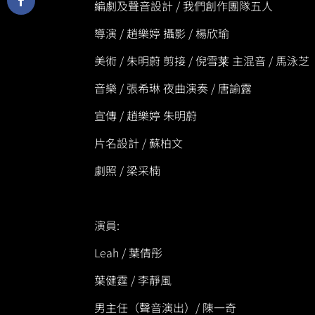
編劇及聲音設計 / 我們創作團隊五人
導演 / 趙樂婷 攝影 / 楊欣瑜
美術 / 朱明蔚 剪接 / 倪雪莱 主混音 / 馬泳芝
音樂 / 張希琳 夜曲演奏 / 唐諭露
宣傳 / 趙樂婷 朱明蔚
片名設計 / 蘇柏文
劇照 / 梁采楠
演員:
Leah / 葉倩彤
葉健霆 / 李靜風
男主任（聲音演出）/ 陳一奇