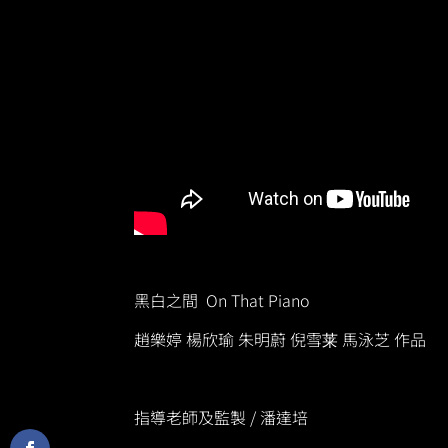
黑白之間 On That Piano
趙樂婷 楊欣瑜 朱明蔚 倪雪莱 馬泳芝 作品
指導老師及監製 / 潘達培