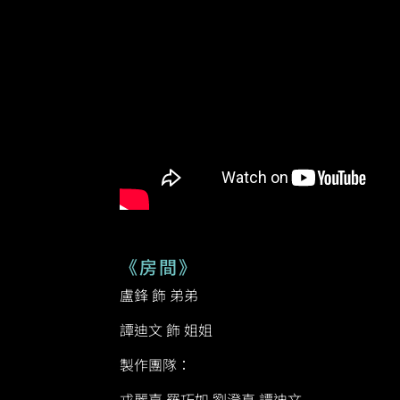
《房間》
盧鋒 飾 弟弟
譚迪文 飾 姐姐
製作團隊：
戎麗嘉 羅巧如 劉澄真 譚迪文