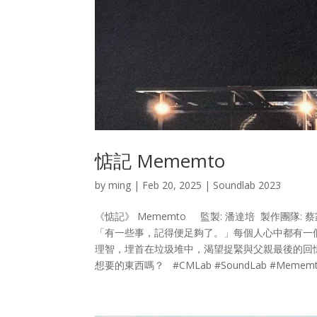
惦記 Mememto
by
ming
|
Feb 20, 2025
|
Soundlab 2023
《惦記》 Mememto 監製: 潘達培 製作團隊:
「有一些事，記得便足夠了。」每個人心中都有一
理智，埋首在垃圾堆中，渴望捉緊與父親最後的回
想要的東西嗎？ #CMLab #SoundLab #Mememto