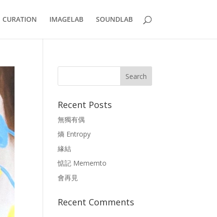
CURATION
IMAGELAB
SOUNDLAB
Recent Posts
無獨有偶
熵 Entropy
緣結
惦記 Mememto
會再見
Recent Comments