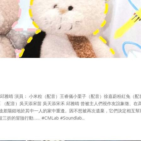
儀 邱雅晴 演員： 小米粒（配音）王睿儀小栗子（配音）徐嘉蔚粉紅兔（配
 （配音）吳天添宋苗 吳天添宋禾 邱雅晴 曾被主人們視作友誼象徵、在
陰差陽錯地於其中一人的家中重逢。因不想被再次遺棄，它們決定相互幫
險行動…… #CMLab #Soundlab...