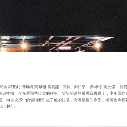
 蔡家愉 鄒董釗 何佩錡 莫佩珊 袁嘉諾 演員: 劉柏亨 飾峰仔 魯文傑 
個儲物櫃，存在著那些珍貴的往事。父親的遺物被母親丟棄了，少年因此
憶。而垃圾房中的儲物櫃引起了他的注意，看著最後的希望，櫃裏會承載
 #惦記...