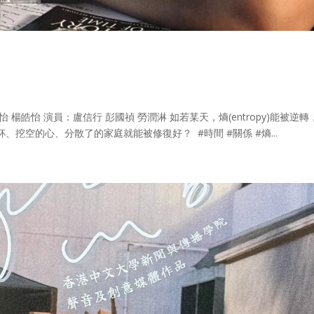
婧怡 楊皓怡 演員：盧信行 彭國禎 勞潤淋 如若某天，熵(entropy)能被逆轉
挖空的心、分散了的家庭就能被修復好？ #時間 #關係 #熵...