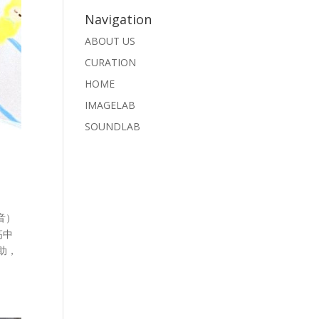
Navigation
ABOUT US
CURATION
HOME
IMAGELAB
SOUNDLAB
音）
高中
助，