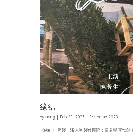
緣結
by
ming
|
Feb 20, 2025
|
Soundlab 2023
《緣結》 監製：潘達培 製作團隊：招卓瑩 單愷朗 