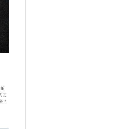
飾何伯
失去
著他