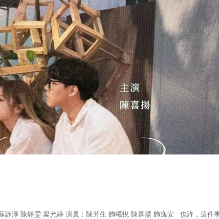
蘇詠淳 陳靜雯 梁允婷 演員：陳芳生 飾曦悅 陳喜揚 飾逸安 也許，這件