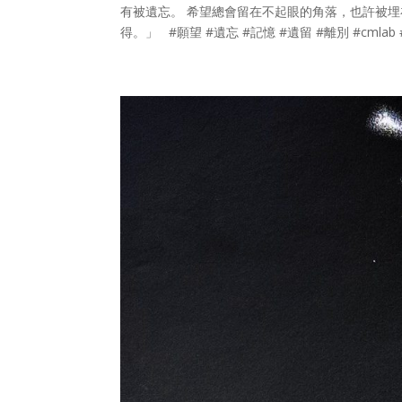
有被遺忘。 希望總會留在不起眼的角落，也許被
得。」 #願望 #遺忘 #記憶 #遺留 #離別 #cmlab #so