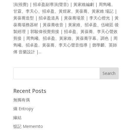
演(視覺) | 招卓盈副導演(聲音) | 黃家維編劇 | 周雋曦、
甘霖、李天心、招卓盈、黃煜家、黃葆蕎、黃家維 場記 |
黃葆蕎造型 | 招卓盈道具 | 黃葆蕎場景 | 李天心燈光 | 黃
葆蕎場務器材 | 黃葆蕎收音 | 黃家維、招卓盈、伍峻廷 後
製經理 | 郭駿偉視覺剪接 | 招卓盈、黃葆蕎、李天心聲效
剪接 | 周雋曦、招卓盈、黃家維、黃葆蕎字幕、調色 | 周
雋曦、招卓盈、黃葆蕎、李天心聲音指導 | 鄧學麟、英師
傅 音樂設計 |...
Recent Posts
無獨有偶
熵 Entropy
緣結
惦記 Mememto