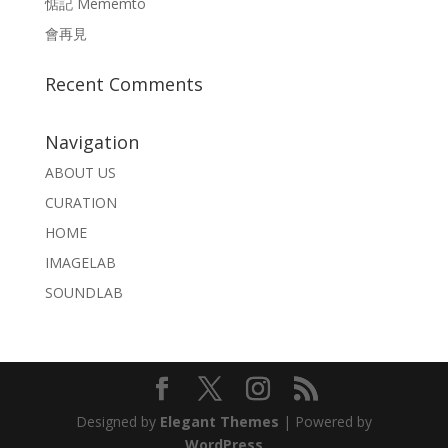
惦記 Mememto
會再見
Recent Comments
Navigation
ABOUT US
CURATION
HOME
IMAGELAB
SOUNDLAB
Designed by
Elegant Themes
| Powered by
WordPress